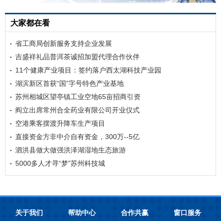
大家都在看
省工商局创新服务支持企业发展
吉盛祥礼品普洱茶诚招加盟代理合作伙伴
11个健康产业项目：签约落户西太湖科技产业园
湖滨新区首获“国”字号特色产业基地
苏州相城区望亭镇工业空地65亩招商引资
阎立出席常州合全药业有限公司开业仪式
空港乘客摆渡升降车生产项目
直接资金方非中介自有资金，300万--5亿
泗洪县做大做强洪泽湖湿地生态旅游
5000多人才寻“梦”苏州科技城
关于我们
帮助中心
合作共赢
窗口服务