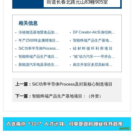
街道长春北路元山83幢905室
相关信息
冷链物流基地暨食品加工产业园项目介绍
DF Creator-AIc车身结构快速设计系统《科技产业项目》
年产2500吨金属锂项目选址
智能终端产品生产基地项目：（外资）
SiC功率半导体Process及封装核心制造项目（韩国）
硅 材 料 循 环 利 用 项 目
智能终端产品生产项目（外资公司）
“核”动力汽车一一寻求合作研发！
新能源汽车电器系统生产项目
南京开发区多层高标准厂房4万平米对外招商
上一篇：
SiC功率半导体Process及封装核心制造项目
（韩国）
下一篇：
智能终端产品生产基地项目：（外资）