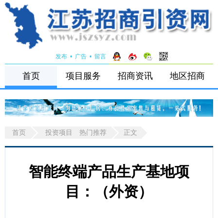
发布
•
广告
•
留言
首页
项目服务
招商资讯
地区招商
首页
投资项目
热门推荐
正文
智能终端产品生产基地项
目：（外资）