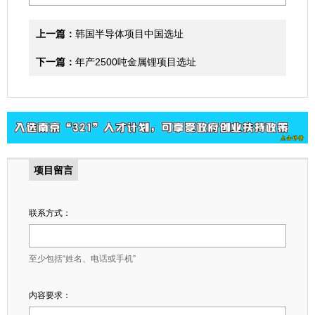
上一篇：
韩国半导体项目中国选址
下一篇：
年产2500吨金属锂项目选址
项目留言
联系方式：
至少包括“姓名、电话或手机”
内容要求：