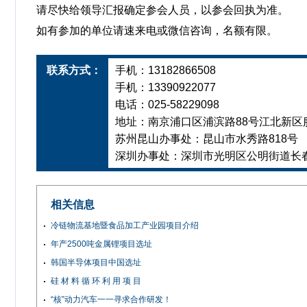
请尽快给领导汇报确定参会人员，以参会回执为准。
如有参加的单位请速来电或微信咨询，名额有限。
联系方式：
手机：13182866508
手机：13390922077
电话：025-58229098
地址：南京浦口区浦滨路88号江北新区服
苏州昆山办事处：昆山市水秀路818号
深圳办事处：深圳市光明区公明街道长春
相关信息
冷链物流基地暨食品加工产业园项目介绍
年产2500吨金属锂项目选址
韩国半导体项目中国选址
硅 材 料 循 环 利 用 项 目
“核”动力汽车一一寻求合作研发！