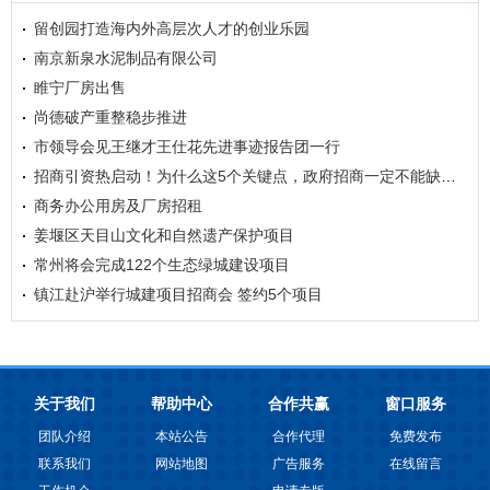
留创园打造海内外高层次人才的创业乐园
南京新泉水泥制品有限公司
睢宁厂房出售
尚德破产重整稳步推进
市领导会见王继才王仕花先进事迹报告团一行
招商引资热启动！为什么这5个关键点，政府招商一定不能缺位？
商务办公用房及厂房招租
姜堰区天目山文化和自然遗产保护项目
常州将会完成122个生态绿城建设项目
镇江赴沪举行城建项目招商会 签约5个项目
关于我们
帮助中心
合作共赢
窗口服务
团队介绍
本站公告
合作代理
免费发布
联系我们
网站地图
广告服务
在线留言