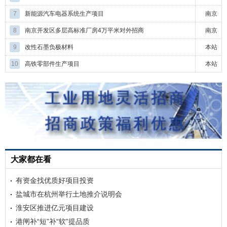
7
新能源汽车电器系统生产项目
南京
8
南京开发区多层高标准厂房4万平米对外招商
南京
9
改性石墨负极材料
本站
10
高铁零部件生产项目
本站
大家都在看
有资金找优质好项目投资
盐城市在杭州举行土地推介说明会
淮安区推进亿元项目建设
港闸补“短”补“软”提品质