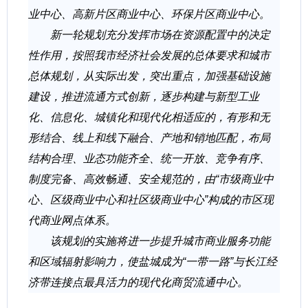
业中心、
高新片区商业中心、
环保片区商业中心。
新一轮规划充分发挥市场在资源配置中的决定
性作用，
按照我市经济社会发展的总体要求和城市
总体规划，
从实际出发，
突出重点，
加强基础设施
建设，
推进流通方式创新，
逐步构建与新型工业
化、
信息化、
城镇化和现代化相适应的，
有形和无
形结合、
线上和线下融合、
产地和销地匹配，
布局
结构合理、
业态功能齐全、
统一开放、
竞争有序、
制度完备、
高效畅通、
安全规范的，
由“市级商业中
心、
区级商业中心和社区级商业中心”构成的市区现
代商业网点体系。
该规划的实施将进一步提升城市商业服务功能
和区域辐射影响力，
使盐城成为“一带一路”与长江经
济带连接点最具活力的现代化商贸流通中心。