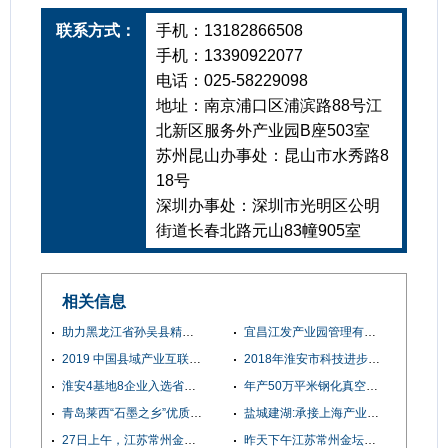
联系方式：
手机：13182866508
手机：13390922077
电话：025-58229098
地址：南京浦口区浦滨路88号江
北新区服务外产业园B座503室
苏州昆山办事处：昆山市水秀路8
18号
深圳办事处：深圳市光明区公明
街道长春北路元山83幢905室
相关信息
助力黑龙江省孙吴县精准招商引资 加速辖区产业经济发展
宜昌江发产业园管理有限公司董事长一行来访考察星瑞斯商务，共推招商引资合作
2019 中国县域产业互联网发展大会
2018年淮安市科技进步对经济增长贡献率增幅全省第一
淮安4基地8企业入选省电子商务示范基地示范企业
年产50万平米钢化真空玻璃项目落户江苏阜宁高新技术开发区
青岛莱西“石墨之乡”优质石墨制品尽在欧尔石墨！
盐城建湖:承接上海产业项目提质加速
27日上午，江苏常州金坛区薛埠镇党委书记陆礼军等一行考察了深圳一品牌企业
昨天下午江苏常州金坛区薛埠党委书记陆礼军，副镇长杨小宝，招商办主任薛明，来广州云浮招商考察