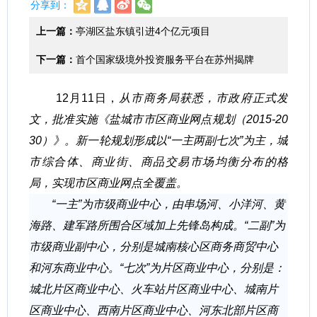
分享到：
上一篇：
亭湖区盐东镇引进4个亿元项目
下一篇：
首个国家级境外投资服务平台在苏州揭牌
12月11日，
从市商务局获悉，
市政府正式发
文，
批准实施《盐城市市区商业网点规划（2015-20
30）》。
新一轮规划形成以“一主两副七次”为主，
城
市综合体、
商业街、
商品交易市场均衡分布的格
局，
实现市区商业网点全覆盖。
“一主”为市级商业中心，
由串场河、
小洋河、
黄
海路、
建军路所围合区域加上先锋岛构成。
“二副”为
市级商业副中心，
分别是城南核心区商务商贸中心
和河东商业中心。
“七次”为片区商业中心，
分别是：
城北片区商业中心、
火车站片区商业中心、
城南片
区商业中心、
西南片区商业中心、
河东北部片区商