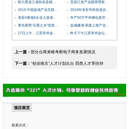
助力黑龙江省孙吴县精准招商引资 加速辖区产业经济发展
宜昌江发产业园管理有限公司董事长一行来访考察星瑞斯商务，共推招商引资合作
2019 中国县域产业互联网发展大会
2018年淮安市科技进步对经济增长贡献率增幅全省第一
淮安4基地8企业入选省电子商务示范基地示范企业
年产50万平米钢化真空玻璃项目落户江苏阜宁高新技术开发区
青岛莱西“石墨之乡”优质石墨制品尽在欧尔石墨！
盐城建湖:承接上海产业项目提质加速
27日上午，江苏常州金坛区薛埠镇党委书记陆礼军等一行考察了深圳一品牌企业
昨天下午江苏常州金坛区薛埠党委书记陆礼军，副镇长杨小宝，招商办主任薛明，来广州云浮招商考察
上一篇：
部分台商来睢考察电子商务发展情况
下一篇：
“创业南京”人才计划出台 四类人才享扶持
项目留言
联系方式：