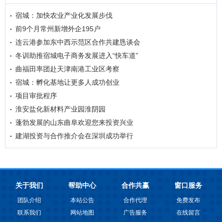
宿城：加快农业产业化发展步伐
前9个月常州新增外企195户
连云港参加东中西示范区合作共建恳谈会
冬训助推宿城电子商务发展进入“快车道”
曲福田率团赴天津南港工业区考察
宿城：孵化基地让更多人成功创业
项目审批程序
淮安盐化新材料产业园淮阴园
蓬勃发展的山东曲阜欢迎您来投资兴业
建湖投资与合作推介会在深圳成功举行
关于我们
帮助中心
合作共赢
窗口服务
团队介绍
本站公告
合作代理
免费发布
联系我们
网站地图
广告服务
在线留言