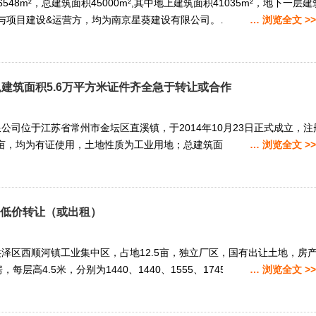
48m²，总建筑面积45000m²,其中地上建筑面积41035m²，地下一层建
证主与项目建设&运营方，均为南京星葵建设有限公司。…
… 浏览全文 >>
,建筑面积5.6万平方米证件齐全急于转让或合作
公司位于江苏省常州市金坛区直溪镇，于2014年10月23日正式成立，注
1亩，均为有证使用，土地性质为工业用地；总建筑面积5.6万平方米。公司
… 浏览全文 >>
房低价转让（或出租）
泽区西顺河镇工业集中区，占地12.5亩，独立厂区，国有出让土地，房
每层高4.5米，分别为1440、1440、1555、1745平方米（这栋已出
… 浏览全文 >>