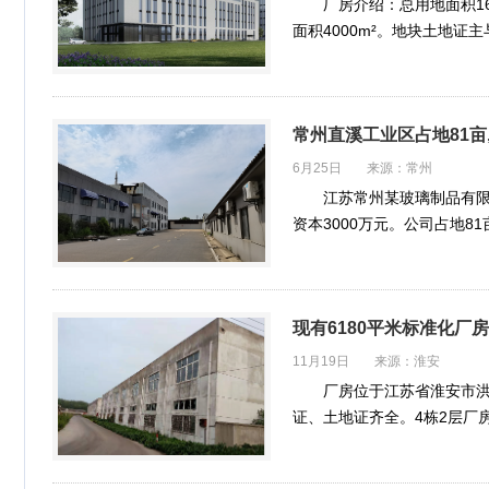
厂房介绍：总用地面积165
面积4000m²。地块土地
常州直溪工业区占地81亩
6月25日 来源：常州
江苏常州某玻璃制品有限
资本3000万元。公司占地8
拥有恒…
现有6180平米标准化厂
11月19日 来源：淮安
厂房位于江苏省淮安市洪
证、土地证齐全。4栋2层厂房，
租…