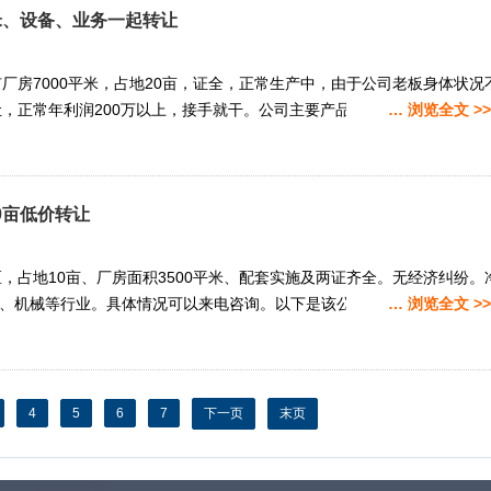
平米、设备、业务一起转让
厂房7000平米，占地20亩，证全，正常生产中，由于公司老板身体状况
，正常年利润200万以上，接手就干。公司主要产品有：电力电子控制设
… 浏览全文 >>
0亩低价转让
，占地10亩、厂房面积3500平米、配套实施及两证齐全。无经济纠纷。
合电子、机械等行业。具体情况可以来电咨询。以下是该公司的部分厂房照片：
… 浏览全文 >>
4
5
6
7
下一页
末页