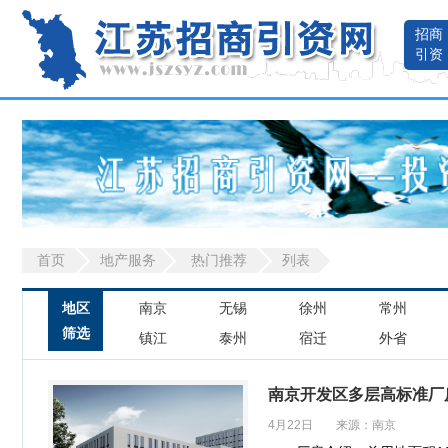
招商
引资
首页
地产服务
热门推荐
列表
地区
南京
无锡
徐州
常州
筛选
镇江
泰州
宿迁
外省
南京开发区多层高标准厂
4月22日 来源：南京