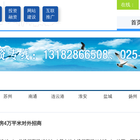
在线：
投资
网站
互联
融资
建设
推广
首
苏州
南通
连云港
淮安
盐城
扬州
房4万平米对外招商