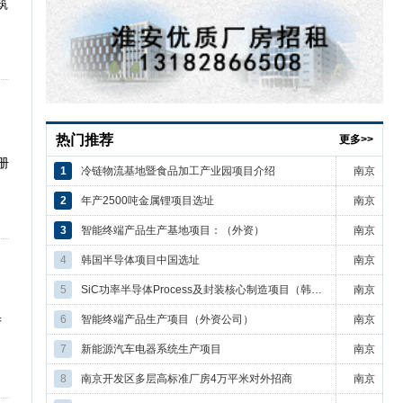
筑
热门推荐
更多>>
册
1
冷链物流基地暨食品加工产业园项目介绍
南京
2
年产2500吨金属锂项目选址
南京
3
智能终端产品生产基地项目：（外资）
南京
4
韩国半导体项目中国选址
南京
5
SiC功率半导体Process及封装核心制造项目（韩国）
南京
6
智能终端产品生产项目（外资公司）
南京
产
7
新能源汽车电器系统生产项目
南京
8
南京开发区多层高标准厂房4万平米对外招商
南京