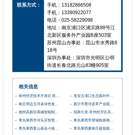
联系方式：
手机：13182866508
手机：13390922077
电话：025-58229098
地址：南京浦口区浦滨路88号江
北新区服务外产业园B座503室
苏州昆山办事处：昆山市水秀路8
18号
深圳办事处：深圳市光明区公明
街道长春北路元山83幢905室
相关信息
徐州经济技术开发区 联东U谷·徐州经开智造园招商
淮安古清口生态园对外招商
南京周边五河县绿色食品产业园标准厂房对外租售
新沂市墨河皮草产业园二期商场招商
德州高新区禹城智能制造产业园招商
招商引资-常州经开区高标准厂房
青岛莱西市河头店智慧物流小镇
青岛莱西市望城铁路物流特色小镇招商项目
青岛莱西姜山基金小镇招商项目
青岛莱西夏格庄超低能耗被动式绿色建筑产业园