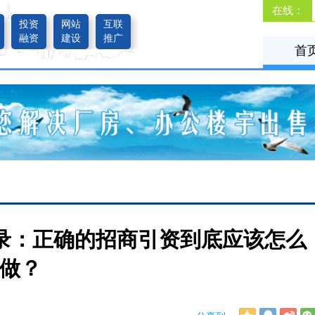
在线：
投资
网站
互联
融资
建设
推广
首
录：正确的招商引资到底应该怎么
做？