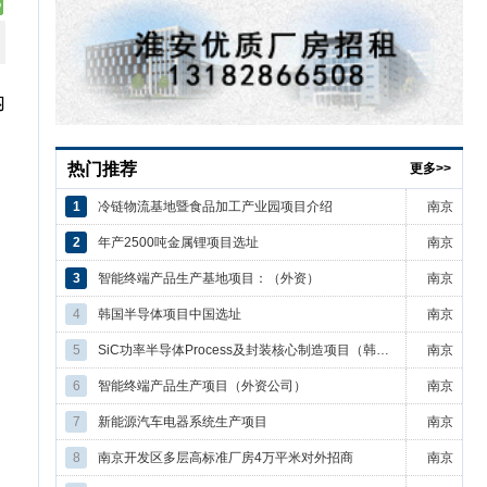
内
热门推荐
更多>>
1
冷链物流基地暨食品加工产业园项目介绍
南京
2
年产2500吨金属锂项目选址
南京
3
智能终端产品生产基地项目：（外资）
南京
4
韩国半导体项目中国选址
南京
5
SiC功率半导体Process及封装核心制造项目（韩国）
南京
6
智能终端产品生产项目（外资公司）
南京
7
新能源汽车电器系统生产项目
南京
8
南京开发区多层高标准厂房4万平米对外招商
南京