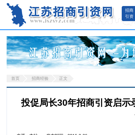
招商
引资
首页
招商经验
正文
投促局长30年招商引资启示